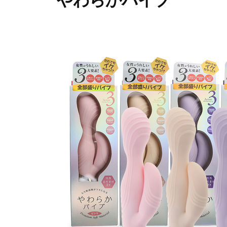
やわらかバイブ
イ
を
プ
ム
爆
2
b
裂
0
y
に
2
p
楽
5
r
し
年
i
も
6
m
う
月
e
！
3
-
0
p
日
r
i
m
e