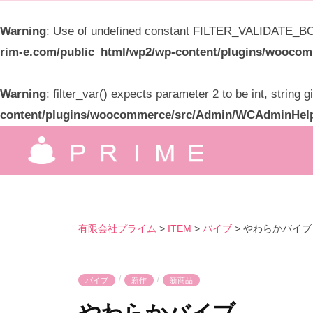
限
Warning
: Use of undefined constant FILTER_VALIDATE_BOO
会
rim-e.com/public_html/wp2/wp-content/plugins/wooc
社
プ
Warning
: filter_var() expects parameter 2 to be int, string 
ラ
content/plugins/woocommerce/src/Admin/WCAdminHel
イ
コ
ム
ン
有
究
テ
極
限
ン
の
ツ
会
有限会社プライム
>
ITEM
>
バイブ
>
やわらかバイブ
気
へ
社
持
ス
プ
良
/
/
キ
バイブ
新作
新商品
ラ
さ
ッ