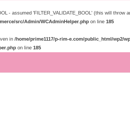
L - assumed 'FILTER_VALIDATE_BOOL' (this will throw an E
ommerce/src/Admin/WCAdminHelper.php
on line
185
given in
/home/prime1117/p-rim-e.com/public_html/wp2/wp
per.php
on line
185