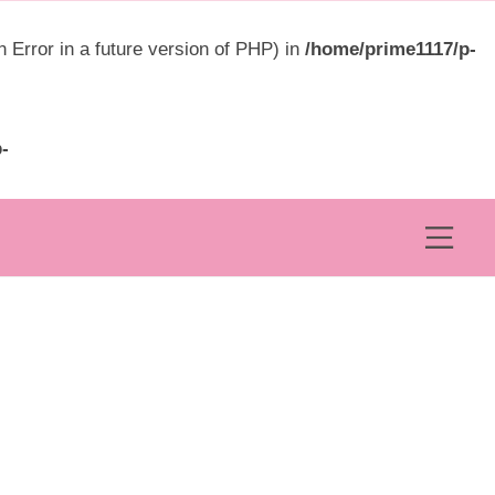
ュ
ー
rror in a future version of PHP) in
/home/prime1117/p-
-
メ
ニ
ュ
ー