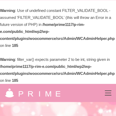
ー
限
Warning
: Use of undefined constant FILTER_VALIDATE_BOOL -
会
assumed 'FILTER_VALIDATE_BOOL' (this will throw an Error in a
社
プ
future version of PHP) in
/home/prime1117/p-rim-
ラ
e.com/public_html/wp2/wp-
イ
content/plugins/woocommerce/src/Admin/WCAdminHelper.php
ム
on line
185
Warning
: filter_var() expects parameter 2 to be int, string given in
/home/prime1117/p-rim-e.com/public_html/wp2/wp-
content/plugins/woocommerce/src/Admin/WCAdminHelper.php
on line
185
コ
ン
メ
ニ
有
ュ
テ
究
ー
ン
限
極
の
ツ