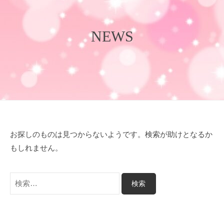
会
気
へ
社
持
ス
プ
良
キ
ラ
さ
ッ
イ
を
プ
ム
爆
裂
に
楽
し
お探しのものは見つからないようです。検索が助けとなるか
も
う
もしれません。
！
検
索: