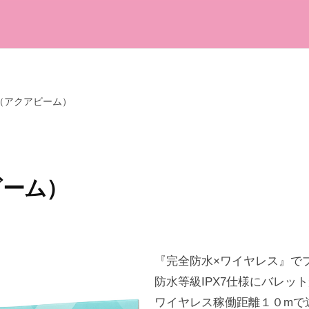
M（アクアビーム）
ビーム）
『完全防水×ワイヤレス』で
防水等級IPX7仕様にバレッ
ワイヤレス稼働距離１０mで