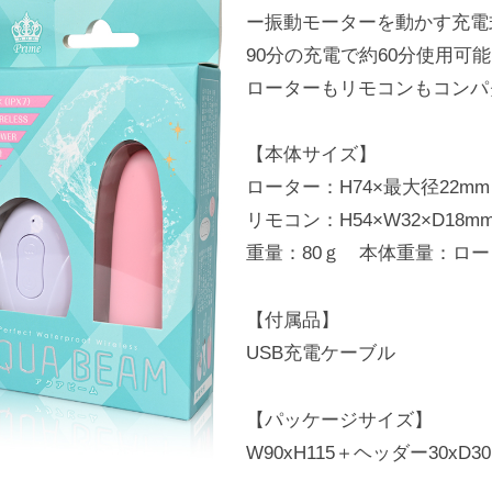
ー振動モーターを動かす充電
90分の充電で約60分使用
ローターもリモコンもコンパ
【本体サイズ】
ローター：H74×最大径22mm
リモコン：H54×W32×D18m
重量：80ｇ 本体重量：ロータ
【付属品】
USB充電ケーブル
【パッケージサイズ】
W90xH115＋ヘッダー30xD3