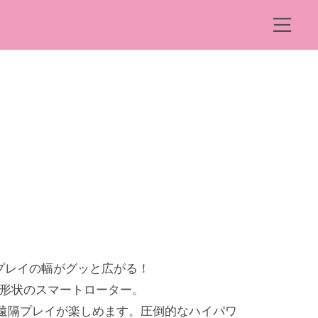
ュ
ー
メ
ニ
ュ
ー
プレイの幅がグッと広がる！
ト形状のスマートローター。
遠隔プレイが楽しめます。圧倒的なハイパワ