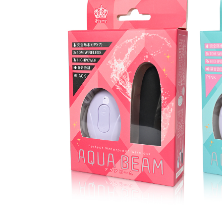
9
m
う
月
e
！
1
-
7
p
日
r
i
m
e