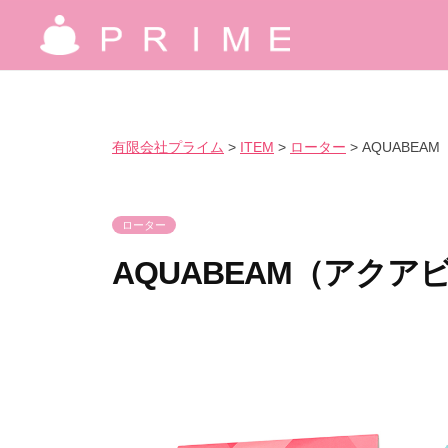
コ
限
ン
会
有
究
テ
社
極
限
ン
プ
の
ツ
会
ラ
有限会社プライム
>
ITEM
>
ローター
>
AQUABEA
気
へ
イ
社
持
ス
ム
プ
良
キ
ローター
ラ
さ
ッ
AQUABEAM（アクア
イ
を
プ
ム
爆
2
b
裂
0
y
に
2
p
楽
3
r
し
年
i
も