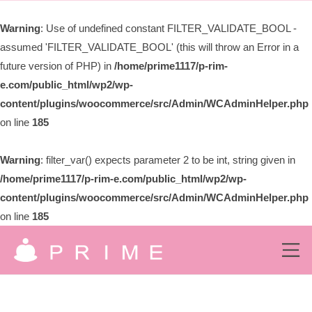
ー
限
Warning
: Use of undefined constant FILTER_VALIDATE_BOOL -
会
assumed 'FILTER_VALIDATE_BOOL' (this will throw an Error in a
社
プ
future version of PHP) in
/home/prime1117/p-rim-
ラ
e.com/public_html/wp2/wp-
イ
content/plugins/woocommerce/src/Admin/WCAdminHelper.php
ム
on line
185
Warning
: filter_var() expects parameter 2 to be int, string given in
/home/prime1117/p-rim-e.com/public_html/wp2/wp-
content/plugins/woocommerce/src/Admin/WCAdminHelper.php
on line
185
コ
ン
メ
ニ
有
ュ
テ
究
ー
ン
限
極
の
ツ