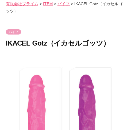
会
有限会社プライム
>
ITEM
>
バイブ
>
IKACEL Gotz（イカセルゴ
気
へ
社
ッツ）
持
ス
プ
良
キ
ラ
さ
ッ
イ
バイブ
を
プ
ム
IKACEL Gotz（イカセルゴッツ）
爆
裂
2
b
に
0
y
楽
2
p
し
4
r
も
年
i
う
3
m
！
月
e
1
-
2
p
日
r
i