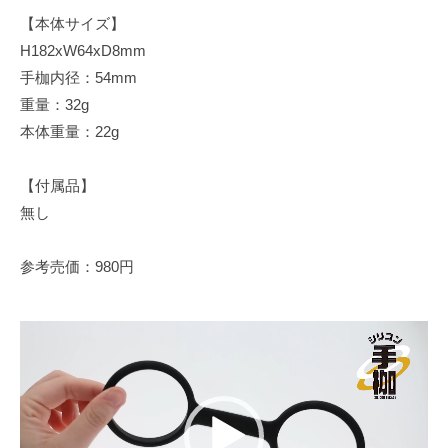
【本体サイズ】
H182xW64xD8mm
手枷内径：54mm
重量：32g
本体重量：22g
【付属品】
無し
参考売価：980円
動
画
プ
レ
ー