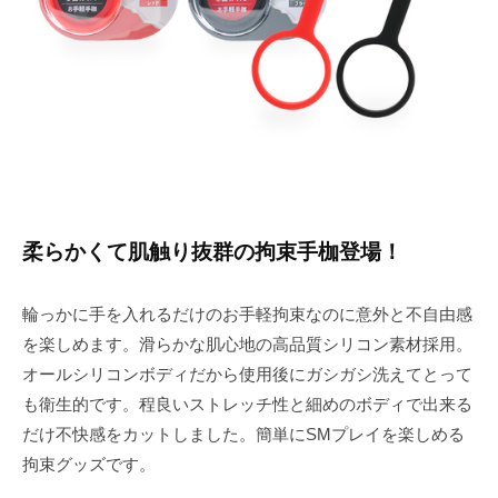
e
柔らかくて肌触り抜群の拘束手枷登場！
輪っかに手を入れるだけのお手軽拘束なのに意外と不自由感
を楽しめます。滑らかな肌心地の高品質シリコン素材採用。
オールシリコンボディだから使用後にガシガシ洗えてとって
も衛生的です。程良いストレッチ性と細めのボディで出来る
だけ不快感をカットしました。簡単にSMプレイを楽しめる
拘束グッズです。