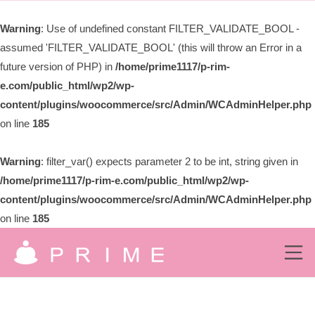
ー
限
Warning
: Use of undefined constant FILTER_VALIDATE_BOOL -
会
assumed 'FILTER_VALIDATE_BOOL' (this will throw an Error in a
社
プ
future version of PHP) in
/home/prime1117/p-rim-
ラ
e.com/public_html/wp2/wp-
イ
content/plugins/woocommerce/src/Admin/WCAdminHelper.php
ム
on line
185
Warning
: filter_var() expects parameter 2 to be int, string given in
/home/prime1117/p-rim-e.com/public_html/wp2/wp-
content/plugins/woocommerce/src/Admin/WCAdminHelper.php
on line
185
コ
ン
メ
ニ
有
ュ
テ
究
ー
ン
限
極
の
ツ