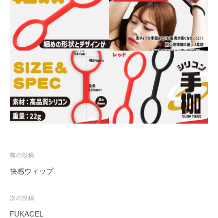
投
前の投稿
稿
快感ウィップ
ナ
ビ
次の投稿
ゲ
FUKACEL