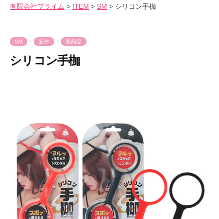
会
有限会社プライム
>
ITEM
>
SM
>
シリコン手枷
気
へ
社
持
ス
プ
良
キ
ラ
/
/
SM
新作
新商品
さ
ッ
イ
シリコン手枷
を
プ
ム
爆
2
b
裂
0
y
に
2
p
楽
6
r
し
年
i
も
6
m
う
月
e
！
1
-
1
p
日
r
i
m