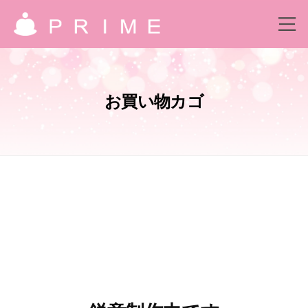
ー
コ
限
ン
メ
会
ニ
有
ュ
テ
社
究
ー
プ
ン
限
極
ラ
の
ツ
会
イ
お買い物カゴ
気
へ
社
ム
持
ス
プ
良
キ
ラ
さ
ッ
イ
を
プ
ム
爆
裂
に
楽
し
も
う
！