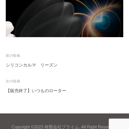
投
前の投稿
稿
シリコンカルマ リーズン
ナ
ビ
次の投稿
ゲ
【販売終了】いつものローター
ー
シ
ョ
ン