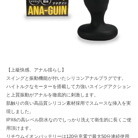
e
【上級快感、アナル揺らし】
スイングと振動機能が付いたシリコンアナルプラグです。
ハイトルクなモーターを搭載して力強いスイングアクション
と上質振動がアナルを徹底的に刺激します。
肌触りの良い高品質シリコン素材採用でスムースな挿入を実
現しました。
IPX6の高レベル防水なのでしっかり洗えて衛生的に長くご使
用頂けます。
リチウムイオンバッテリーは120分充電で最大50分連続使用