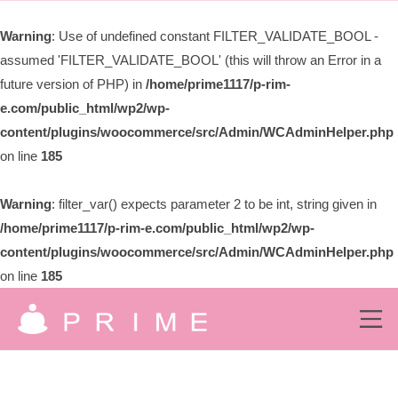
ー
限
Warning
: Use of undefined constant FILTER_VALIDATE_BOOL -
会
assumed 'FILTER_VALIDATE_BOOL' (this will throw an Error in a
社
プ
future version of PHP) in
/home/prime1117/p-rim-
ラ
e.com/public_html/wp2/wp-
イ
content/plugins/woocommerce/src/Admin/WCAdminHelper.php
ム
on line
185
Warning
: filter_var() expects parameter 2 to be int, string given in
/home/prime1117/p-rim-e.com/public_html/wp2/wp-
content/plugins/woocommerce/src/Admin/WCAdminHelper.php
on line
185
コ
ン
メ
ニ
有
ュ
テ
究
ー
ン
限
極
の
ツ