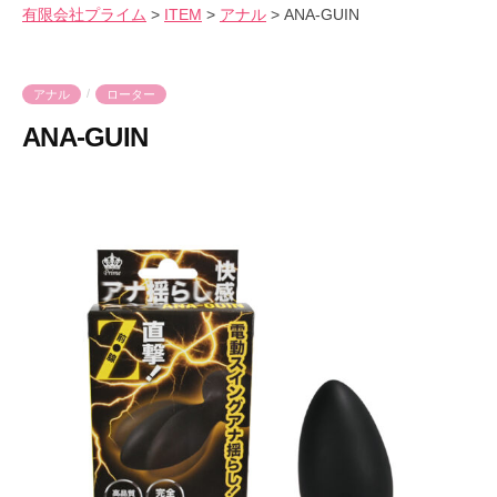
会
有限会社プライム
>
ITEM
>
アナル
>
ANA-GUIN
気
へ
社
持
ス
プ
良
キ
ラ
/
アナル
ローター
さ
ッ
イ
ANA-GUIN
を
プ
ム
爆
2
b
裂
0
y
に
2
p
楽
4
r
し
年
i
も
2
m
う
月
e
！
2
-
6
p
日
r
i
m