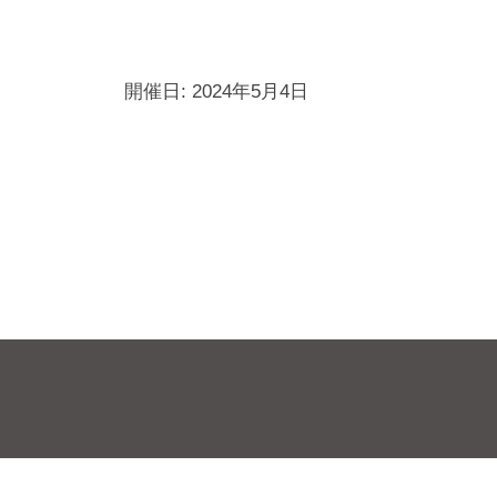
イ
を
プ
ム
爆
裂
開催日: 2024年5月4日
に
楽
し
も
投
う
稿
！
ナ
ビ
ゲ
ー
シ
ョ