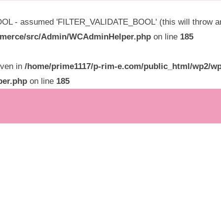
L - assumed 'FILTER_VALIDATE_BOOL' (this will throw an E
ommerce/src/Admin/WCAdminHelper.php
on line
185
given in
/home/prime1117/p-rim-e.com/public_html/wp2/wp
per.php
on line
185