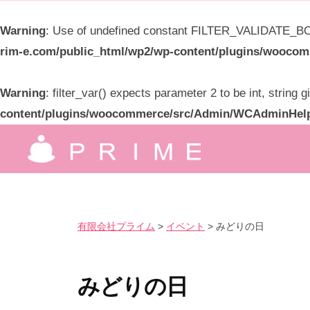
限
Warning
: Use of undefined constant FILTER_VALIDATE_BOO
会
rim-e.com/public_html/wp2/wp-content/plugins/wooc
社
プ
Warning
: filter_var() expects parameter 2 to be int, string 
ラ
content/plugins/woocommerce/src/Admin/WCAdminHel
イ
コ
ム
ン
有
究
テ
極
限
ン
の
ツ
会
有限会社プライム
>
イベント
>
みどりの日
気
へ
社
持
ス
プ
良
キ
みどりの日
ラ
さ
ッ