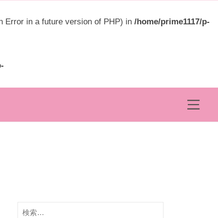
ュ
ー
rror in a future version of PHP) in
/home/prime1117/p-
-
メ
ニ
ュ
ー
検