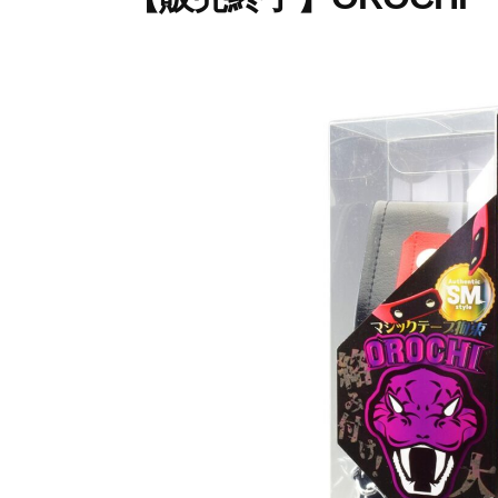
イ
を
プ
ム
爆
2
b
裂
0
y
に
2
p
楽
3
r
し
年
i
も
6
m
う
月
e
1
-
！
8
p
日
r
i
m
e