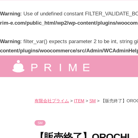
限
Warning
: Use of undefined constant FILTER_VALIDATE_BOO
会
rim-e.com/public_html/wp2/wp-content/plugins/wooc
社
プ
Warning
: filter_var() expects parameter 2 to be int, string 
ラ
content/plugins/woocommerce/src/Admin/WCAdminHel
イ
コ
ム
ン
有
究
テ
極
限
ン
の
ツ
会
有限会社プライム
>
ITEM
>
SM
>
【販売終了】OROC
気
へ
社
持
ス
プ
良
SM
キ
ラ
さ
ッ
【販売終了】OROCHI