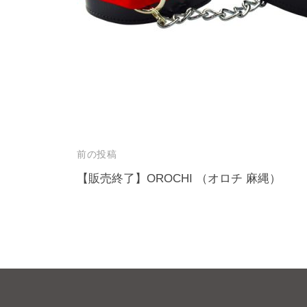
投
前の投稿
稿
【販売終了】OROCHI （オロチ 麻縄）
ナ
ビ
ゲ
ー
シ