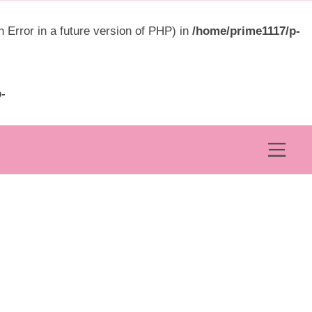
ュ
ー
rror in a future version of PHP) in
/home/prime1117/p-
-
メ
ニ
ュ
ー