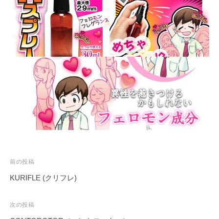
投
前の投稿
稿
KURIFLE (クリフレ)
ナ
ビ
次の投稿
ゲ