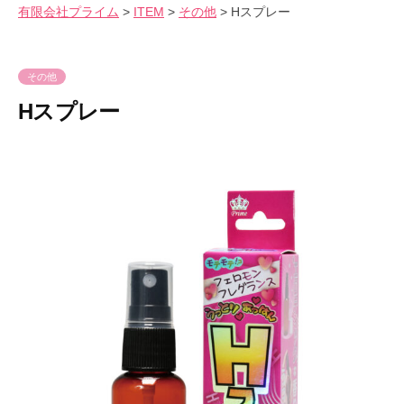
会
有限会社プライム
>
ITEM
>
その他
>
Hスプレー
気
へ
社
持
ス
プ
良
キ
ラ
その他
さ
ッ
イ
Hスプレー
を
プ
ム
爆
2
b
裂
0
y
に
2
p
楽
3
r
し
年
i
も
9
m
う
月
e
！
6
-
日
p
r
i
m