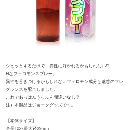
e
シュッとするだけで、異性に好かれるかもしれない!?
Hなフェロモンスプレー。
異性を惹きつけるかもしれないフェロモン成分と魅惑のフレ
グランスを配合しました。
これであっはんうっふん間違いなし!?
注）本製品はジョークグッズです。
【本体サイズ】
全長103x最大径29mm