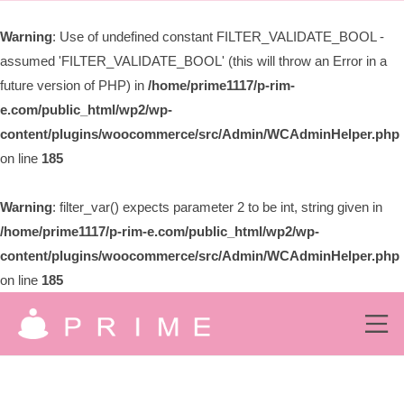
ー
限
Warning
: Use of undefined constant FILTER_VALIDATE_BOOL -
会
assumed 'FILTER_VALIDATE_BOOL' (this will throw an Error in a
社
プ
future version of PHP) in
/home/prime1117/p-rim-
ラ
e.com/public_html/wp2/wp-
イ
content/plugins/woocommerce/src/Admin/WCAdminHelper.php
ム
on line
185
Warning
: filter_var() expects parameter 2 to be int, string given in
/home/prime1117/p-rim-e.com/public_html/wp2/wp-
content/plugins/woocommerce/src/Admin/WCAdminHelper.php
on line
185
コ
ン
メ
ニ
有
ュ
テ
究
ー
ン
限
極
の
ツ