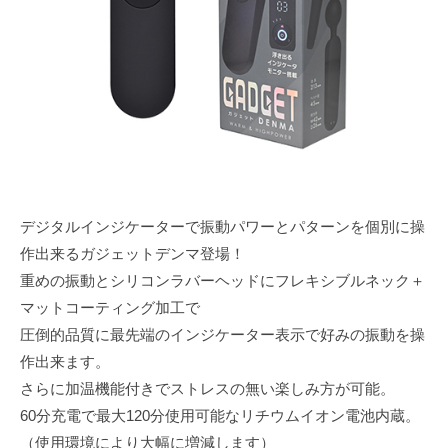
e
デジタルインジケーターで振動パワーとパターンを個別に操
作出来るガジェットデンマ登場！
重めの振動とシリコンラバーヘッドにフレキシブルネック＋
マットコーティング加工で
圧倒的品質に最先端のインジケーター表示で好みの振動を操
作出来ます。
さらに加温機能付きでストレスの無い楽しみ方が可能。
60分充電で最大120分使用可能なリチウムイオン電池内蔵。
（使用環境により大幅に増減します）