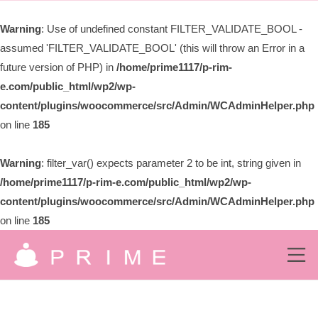
ー
限
Warning
: Use of undefined constant FILTER_VALIDATE_BOOL -
会
assumed 'FILTER_VALIDATE_BOOL' (this will throw an Error in a
社
プ
future version of PHP) in
/home/prime1117/p-rim-
ラ
e.com/public_html/wp2/wp-
イ
content/plugins/woocommerce/src/Admin/WCAdminHelper.php
ム
on line
185
Warning
: filter_var() expects parameter 2 to be int, string given in
/home/prime1117/p-rim-e.com/public_html/wp2/wp-
content/plugins/woocommerce/src/Admin/WCAdminHelper.php
on line
185
コ
ン
メ
ニ
有
ュ
テ
究
ー
ン
限
極
の
ツ