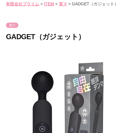
会
有限会社プライム
>
ITEM
>
電マ
>
GADGET（ガジェット）
気
へ
社
持
ス
プ
良
キ
ラ
電マ
さ
ッ
イ
GADGET（ガジェット）
を
プ
ム
爆
2
b
裂
0
y
に
2
p
楽
3
r
し
年
i
も
8
m
う
月
e
！
2
-
9
p
日
r
i
m