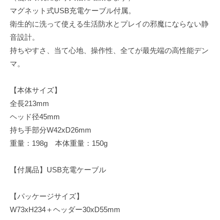
マグネット式USB充電ケーブル付属。
衛生的に洗って使える生活防水とプレイの邪魔にならない静
音設計。
持ちやすさ、当て心地、操作性、全てが最先端の高性能デン
マ。
【本体サイズ】
全長213mm
ヘッド径45mm
持ち手部分W42xD26mm
重量：198g 本体重量：150g
【付属品】USB充電ケーブル
【パッケージサイズ】
W73xH234＋ヘッダー30xD55mm