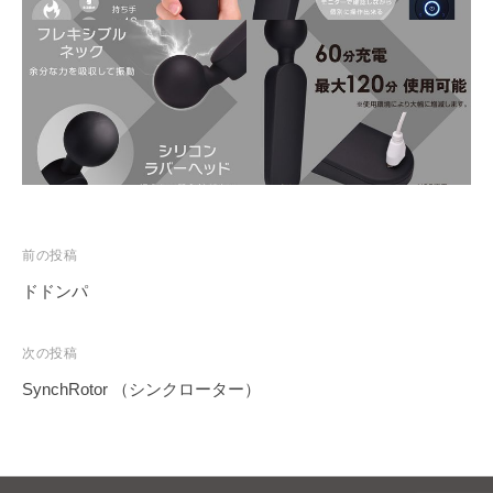
投
前の投稿
稿
ドドンパ
ナ
ビ
次の投稿
ゲ
SynchRotor （シンクローター）
ー
シ
ョ