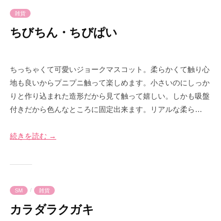
e
雑貨
ちびちん・ちびぱい
2
b
0
y
ちっちゃくて可愛いジョークマスコット。 柔らかくて触り心
2
p
地も良いからプニプニ触って楽しめます。 小さいのにしっか
4
r
りと作り込まれた造形だから見て触って嬉しい。 しかも吸盤
年
i
付きだから色んなところに固定出来ます。 リアルな柔ら…
1
m
1
e
月
-
続きを読む →
1
p
1
r
日
i
m
/
SM
雑貨
e
カラダラクガキ