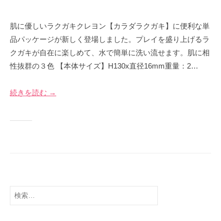
2
b
0
y
肌に優しいラクガキクレヨン【カラダラクガキ】に便利な単
2
p
品パッケージが新しく登場しました。プレイを盛り上げるラ
3
r
クガキが自在に楽しめて、水で簡単に洗い流せます。肌に相
年
i
性抜群の３色 【本体サイズ】H130x直径16mm重量：2…
1
m
2
e
月
-
続きを読む →
1
p
1
r
日
i
m
e
検
索: