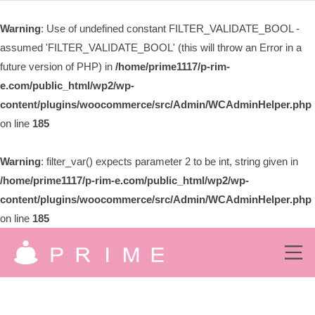
ー
限
Warning
: Use of undefined constant FILTER_VALIDATE_BOOL -
会
assumed 'FILTER_VALIDATE_BOOL' (this will throw an Error in a
社
プ
future version of PHP) in
/home/prime1117/p-rim-
ラ
e.com/public_html/wp2/wp-
イ
content/plugins/woocommerce/src/Admin/WCAdminHelper.php
ム
on line
185
Warning
: filter_var() expects parameter 2 to be int, string given in
/home/prime1117/p-rim-e.com/public_html/wp2/wp-
content/plugins/woocommerce/src/Admin/WCAdminHelper.php
on line
185
コ
ン
メ
ニ
有
ュ
テ
究
ー
ン
限
極
の
ツ