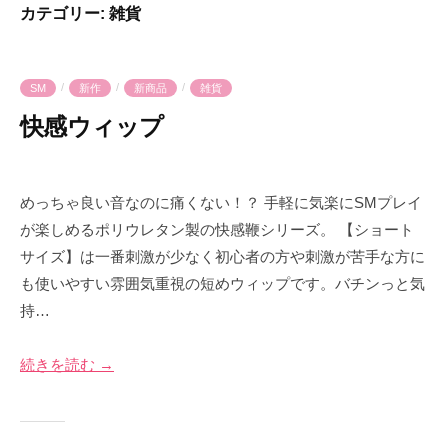
会
カテゴリー:
雑貨
気
へ
社
持
ス
プ
良
キ
ラ
/
/
/
SM
新作
新商品
雑貨
さ
ッ
イ
を
快感ウィップ
プ
ム
爆
2
b
裂
0
y
に
めっちゃ良い音なのに痛くない！？ 手軽に気楽にSMプレイ
2
p
楽
が楽しめるポリウレタン製の快感鞭シリーズ。 【ショート
6
r
し
サイズ】は一番刺激が少なく初心者の方や刺激が苦手な方に
年
i
も
も使いやすい雰囲気重視の短めウィップです。バチンっと気
5
m
う
持…
月
e
！
1
-
1
p
続きを読む →
日
r
i
m