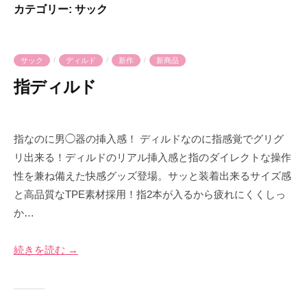
会
カテゴリー:
サック
気
へ
社
持
ス
プ
良
キ
ラ
/
/
/
サック
ディルド
新作
新商品
さ
ッ
イ
を
指ディルド
プ
ム
爆
2
b
裂
0
y
に
指なのに男◯器の挿入感！ ディルドなのに指感覚でグリグ
2
p
楽
リ出来る！ディルドのリアル挿入感と指のダイレクトな操作
6
r
し
性を兼ね備えた快感グッズ登場。サッと装着出来るサイズ感
年
i
も
と高品質なTPE素材採用！指2本が入るから疲れにくくしっ
1
m
う
か…
月
e
！
1
-
3
p
続きを読む →
日
r
i
m