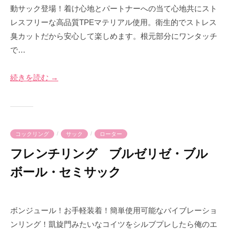
2
p
動サック登場！着け心地とパートナーへの当て心地共にスト
3
r
レスフリーな高品質TPEマテリアル使用。衛生的でストレス
年
i
臭カットだから安心して楽しめます。根元部分にワンタッチ
7
m
で…
月
e
2
-
日
p
続きを読む →
r
i
m
e
/
/
コックリング
サック
ローター
フレンチリング ブルゼリゼ・ブル
ボール・セミサック
2
b
0
y
ボンジュール！お手軽装着！簡単使用可能なバイブレーショ
2
p
ンリング！凱旋門みたいなコイツをシルブプレしたら俺のエ