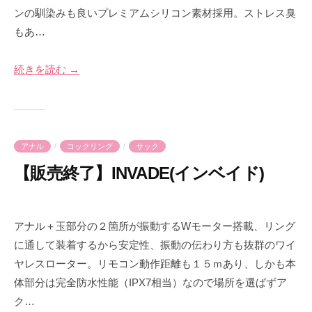
ンの馴染みも良いプレミアムシリコン素材採用。ストレス臭
8
m
もあ…
月
e
2
-
4
p
続きを読む →
日
r
i
m
e
/
/
アナル
コックリング
サック
【販売終了】INVADE(インベイド)
2
b
0
y
アナル＋玉部分の２箇所が振動するWモーター搭載、リング
2
p
に通して装着するから安定性、振動の伝わり方も抜群のワイ
3
r
ヤレスローター。リモコン動作距離も１５ｍあり、しかも本
年
i
体部分は完全防水性能（IPX7相当）なので場所を選ばずア
8
m
ク…
月
e