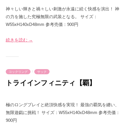
0
y
神々しい輝きと禍々しい刺激が永遠に続く快感を演出！ 神
2
p
の力を施した究極無限の武装となる。 サイズ：
3
r
W55xH140xD48mm 参考売価：900円
年
i
5
m
続きを読む →
月
e
1
-
6
p
日
r
i
/
コックリング
サック
m
トライインフィニティ【覇】
e
2
b
0
y
極のロングプレイと絶頂快感を実現！ 最強の覇気を纏い、
2
p
無限遊戯に挑戦！ サイズ：W55xH140xD48mm 参考売価：
3
r
900円
年
i