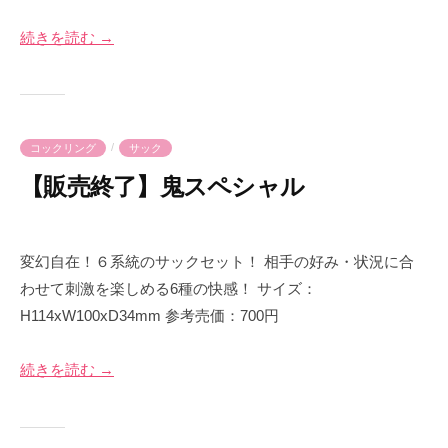
月
e
2
-
続きを読む →
2
p
日
r
i
m
/
コックリング
サック
e
【販売終了】鬼スペシャル
2
b
0
y
変幻自在！６系統のサックセット！ 相手の好み・状況に合
2
p
わせて刺激を楽しめる6種の快感！ サイズ：
3
r
H114xW100xD34mm 参考売価：700円
年
i
5
m
続きを読む →
月
e
2
-
0
p
日
r