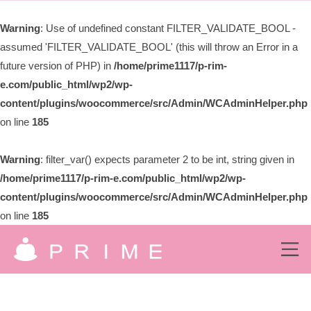
ー
限
Warning
: Use of undefined constant FILTER_VALIDATE_BOOL -
会
assumed 'FILTER_VALIDATE_BOOL' (this will throw an Error in a
社
プ
future version of PHP) in
/home/prime1117/p-rim-
ラ
e.com/public_html/wp2/wp-
イ
content/plugins/woocommerce/src/Admin/WCAdminHelper.php
ム
on line
185
Warning
: filter_var() expects parameter 2 to be int, string given in
/home/prime1117/p-rim-e.com/public_html/wp2/wp-
content/plugins/woocommerce/src/Admin/WCAdminHelper.php
on line
185
コ
ン
メ
ニ
有
ュ
テ
究
ー
ン
限
極
の
ツ