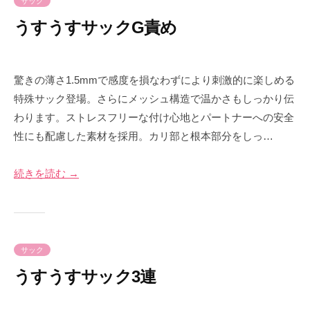
サック
うすうすサックG責め
2
b
0
y
驚きの薄さ1.5mmで感度を損なわずにより刺激的に楽しめる
2
p
特殊サック登場。 さらにメッシュ構造で温かさもしっかり伝
4
r
わります。 ストレスフリーな付け心地とパートナーへの安全
年
i
性にも配慮した素材を採用。 カリ部と根本部分をしっ…
6
m
月
e
1
-
続きを読む →
0
p
日
r
i
m
サック
e
うすうすサック3連
2
b