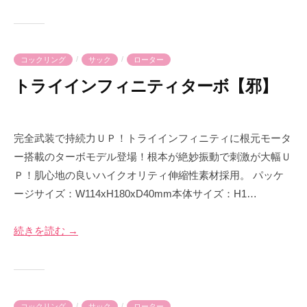
i
m
e
/
/
コックリング
サック
ローター
トライインフィニティターボ【邪】
2
b
0
y
完全武装で持続力ＵＰ！トライインフィニティに根元モータ
2
p
ー搭載のターボモデル登場！根本が絶妙振動で刺激が大幅Ｕ
3
r
Ｐ！肌心地の良いハイクオリティ伸縮性素材採用。 パッケ
年
i
ージサイズ：W114xH180xD40mm本体サイズ：H1…
7
m
月
e
3
-
続きを読む →
0
p
日
r
i
m
/
/
コックリング
サック
ローター