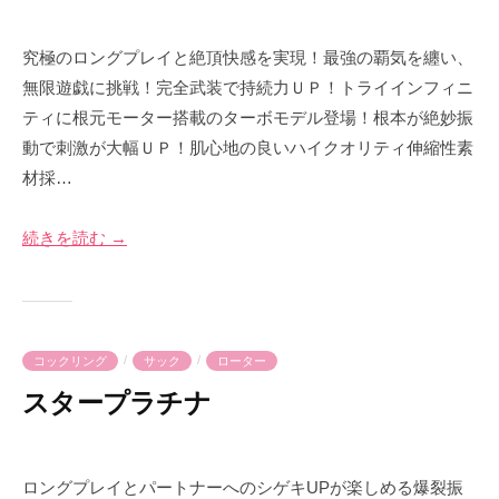
2
b
0
y
究極のロングプレイと絶頂快感を実現！最強の覇気を纏い、
2
p
無限遊戯に挑戦！完全武装で持続力ＵＰ！トライインフィニ
3
r
ティに根元モーター搭載のターボモデル登場！根本が絶妙振
年
i
動で刺激が大幅ＵＰ！肌心地の良いハイクオリティ伸縮性素
7
m
材採…
月
e
2
-
8
p
続きを読む →
日
r
i
m
e
/
/
コックリング
サック
ローター
スタープラチナ
2
b
0
y
ロングプレイとパートナーへのシゲキUPが楽しめる爆裂振