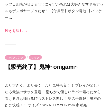
3
r
ッフェル塔が吠えるぜ！コイツがあれば大好きなマドモアゼ
年
i
ルもボンボヤージュだぜ！ 【付属品】ボタン電池 【パッケ
6
m
ー…
月
e
2
-
6
p
続きを読む →
日
r
i
m
e
/
コックリング
サック
【販売終了】鬼神~onigami~
2
b
0
y
より大きく、より長く、より気持ち良く！ プレイが楽しく
2
p
なる最強のサック登場！ 滑らかで優しいラバー素材だから
3
r
着ける時も挿れる時もストレス無し！ 奥の手爆裂！鬼神の
年
i
如き快感！！ サイズ：W60xH175xD60mm 参考売…
5
m