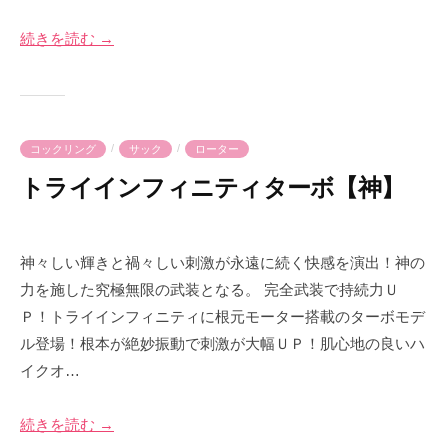
1
-
4
p
続きを読む →
日
r
i
m
e
/
/
コックリング
サック
ローター
トライインフィニティターボ【神】
2
b
0
y
神々しい輝きと禍々しい刺激が永遠に続く快感を演出！神の
2
p
力を施した究極無限の武装となる。 完全武装で持続力Ｕ
3
r
Ｐ！トライインフィニティに根元モーター搭載のターボモデ
年
i
ル登場！根本が絶妙振動で刺激が大幅ＵＰ！肌心地の良いハ
7
m
イクオ…
月
e
3
-
1
p
続きを読む →
日
r