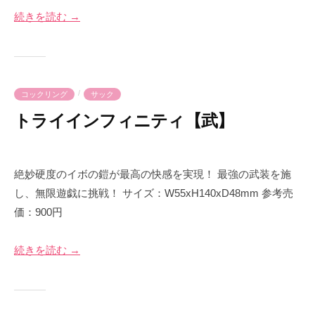
5
m
続きを読む →
月
e
1
-
5
p
日
r
i
/
コックリング
サック
m
トライインフィニティ【武】
e
2
b
0
y
絶妙硬度のイボの鎧が最高の快感を実現！ 最強の武装を施
2
p
し、無限遊戯に挑戦！ サイズ：W55xH140xD48mm 参考売
3
r
価：900円
年
i
5
m
続きを読む →
月
e
1
-
4
p
日
r