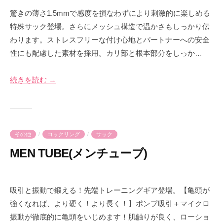
0
y
驚きの薄さ1.5mmで感度を損なわずにより刺激的に楽しめる
2
p
特殊サック登場。さらにメッシュ構造で温かさもしっかり伝
4
r
わります。 ストレスフリーな付け心地とパートナーへの安全
年
i
性にも配慮した素材を採用。 カリ部と根本部分をしっか…
6
m
月
e
1
-
続きを読む →
0
p
日
r
i
m
/
/
その他
コックリング
サック
e
MEN TUBE(メンチューブ)
2
b
0
y
吸引と振動で鍛える！先端トレーニングギア登場。【亀頭が
2
p
強くなれば、より硬く！より長く！】ポンプ吸引＋マイクロ
3
r
振動が徹底的に亀頭をいじめます！肌触りが良く、ローショ
年
i