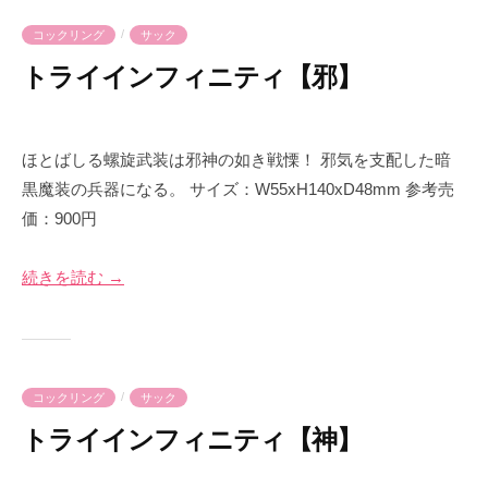
i
/
コックリング
サック
m
トライインフィニティ【邪】
e
2
b
0
y
ほとばしる螺旋武装は邪神の如き戦慄！ 邪気を支配した暗
2
p
黒魔装の兵器になる。 サイズ：W55xH140xD48mm 参考売
3
r
価：900円
年
i
5
m
続きを読む →
月
e
1
-
7
p
日
r
i
/
コックリング
サック
m
トライインフィニティ【神】
e
2
b