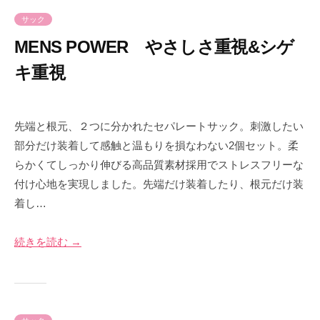
e
サック
MENS POWER やさしさ重視&シゲ
キ重視
2
b
0
y
先端と根元、２つに分かれたセパレートサック。刺激したい
2
p
部分だけ装着して感触と温もりを損なわない2個セット。柔
4
r
らかくてしっかり伸びる高品質素材採用でストレスフリーな
年
i
付け心地を実現しました。先端だけ装着したり、根元だけ装
7
m
着し…
月
e
8
-
日
p
続きを読む →
r
i
m
e