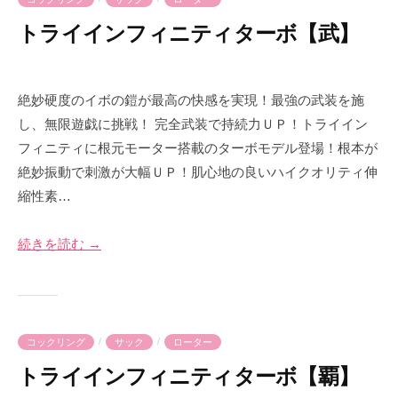
e
トライインフィニティターボ【武】
2
b
0
y
絶妙硬度のイボの鎧が最高の快感を実現！最強の武装を施
2
p
し、無限遊戯に挑戦！ 完全武装で持続力ＵＰ！トライイン
3
r
フィニティに根元モーター搭載のターボモデル登場！根本が
年
i
絶妙振動で刺激が大幅ＵＰ！肌心地の良いハイクオリティ伸
7
m
縮性素…
月
e
2
-
9
p
続きを読む →
日
r
i
m
e
/
/
コックリング
サック
ローター
トライインフィニティターボ【覇】