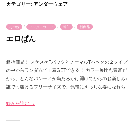
会
カテゴリー:
アンダーウェア
気
へ
社
持
ス
プ
良
キ
ラ
/
/
/
その他
アンダーウェア
新作
新商品
さ
ッ
イ
を
エロぱん
プ
ム
爆
2
b
裂
0
y
に
超特価品！ スケスケTバックとノーマルTバックの２タイプ
2
p
楽
の中からランダムで１着GETできる！ カラー展開も豊富だ
5
r
し
から、どんなパンティが当たるかは開けてからのお楽しみ♪
年
i
も
誰でも履けるフリーサイズで、気軽にえっちな姿になれち…
8
m
う
月
e
！
4
-
続きを読む →
日
p
r
i
m