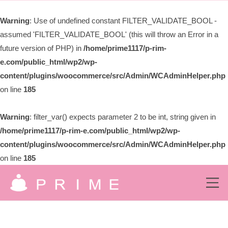
ー
限
Warning
: Use of undefined constant FILTER_VALIDATE_BOOL -
会
assumed 'FILTER_VALIDATE_BOOL' (this will throw an Error in a
社
プ
future version of PHP) in
/home/prime1117/p-rim-
ラ
e.com/public_html/wp2/wp-
イ
content/plugins/woocommerce/src/Admin/WCAdminHelper.php
ム
on line
185
Warning
: filter_var() expects parameter 2 to be int, string given in
/home/prime1117/p-rim-e.com/public_html/wp2/wp-
content/plugins/woocommerce/src/Admin/WCAdminHelper.php
on line
185
コ
ン
メ
ニ
有
ュ
テ
究
ー
ン
限
極
の
ツ