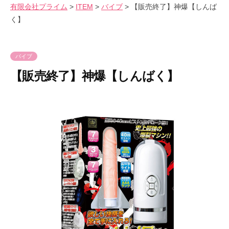
会
有限会社プライム
>
ITEM
>
バイブ
>
【販売終了】神爆【しんば
気
へ
社
く】
持
ス
プ
良
キ
ラ
さ
ッ
イ
バイブ
を
プ
ム
【販売終了】神爆【しんばく】
爆
裂
2
b
に
0
y
楽
2
p
し
3
r
も
年
i
う
5
m
！
月
e
2
-
6
p
日
r
i