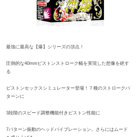
m
e
最強に最高な【爆】シリーズの頂点！
圧倒的な40mmピストンストローク幅を実現した想像を絶す
る
ピストンセックスシミュレーター登場！７種のストロークパ
ターンに
3段階のスピード調整機能付きピストン性能に
7パターン振動のヘッドバイブレーション。さらにはムード