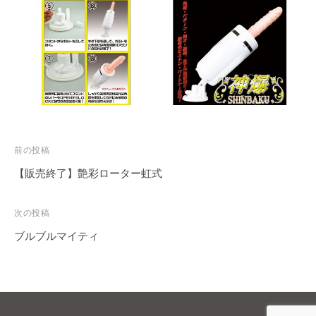
投
前の投稿
稿
【販売終了】艶彩ローター虹式
ナ
ビ
次の投稿
ゲ
ブルブルマイティ
ー
シ
ョ
ン