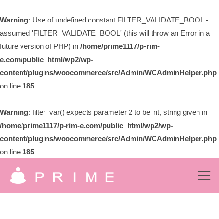
ー
限
Warning
: Use of undefined constant FILTER_VALIDATE_BOOL -
会
assumed 'FILTER_VALIDATE_BOOL' (this will throw an Error in a
社
プ
future version of PHP) in
/home/prime1117/p-rim-
ラ
e.com/public_html/wp2/wp-
イ
content/plugins/woocommerce/src/Admin/WCAdminHelper.php
ム
on line
185
Warning
: filter_var() expects parameter 2 to be int, string given in
/home/prime1117/p-rim-e.com/public_html/wp2/wp-
content/plugins/woocommerce/src/Admin/WCAdminHelper.php
on line
185
コ
ン
メ
ニ
有
ュ
テ
究
ー
ン
限
極
の
ツ