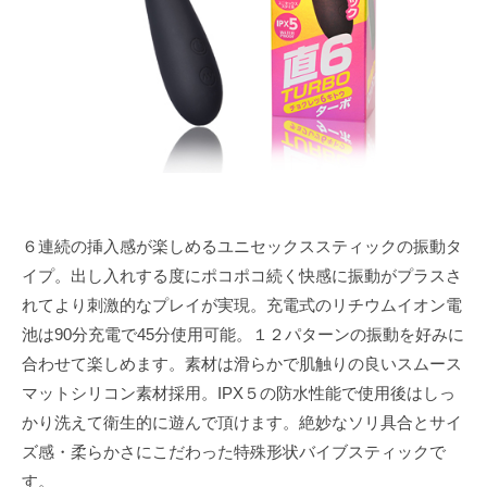
e
６連続の挿入感が楽しめるユニセックススティックの振動タ
イプ。出し入れする度にポコポコ続く快感に振動がプラスさ
れてより刺激的なプレイが実現。充電式のリチウムイオン電
池は90分充電で45分使用可能。１２パターンの振動を好みに
合わせて楽しめます。素材は滑らかで肌触りの良いスムース
マットシリコン素材採用。IPX５の防水性能で使用後はしっ
かり洗えて衛生的に遊んで頂けます。絶妙なソリ具合とサイ
ズ感・柔らかさにこだわった特殊形状バイブスティックで
す。