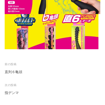
投
前の投稿
稿
直列６亀頭
ナ
ビ
次の投稿
ゲ
指デンマ
ー
シ