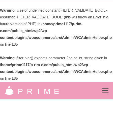
ー
限
Warning
: Use of undefined constant FILTER_VALIDATE_BOOL -
会
assumed 'FILTER_VALIDATE_BOOL' (this will throw an Error in a
社
プ
future version of PHP) in
/home/prime1117/p-rim-
ラ
e.com/public_html/wp2/wp-
イ
content/plugins/woocommerce/src/Admin/WCAdminHelper.php
ム
on line
185
Warning
: filter_var() expects parameter 2 to be int, string given in
/home/prime1117/p-rim-e.com/public_html/wp2/wp-
content/plugins/woocommerce/src/Admin/WCAdminHelper.php
on line
185
コ
ン
メ
ニ
有
ュ
テ
究
ー
ン
限
極
の
ツ