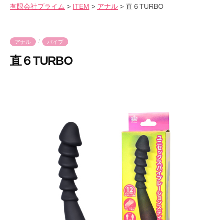
会
有限会社プライム
>
ITEM
>
アナル
>
直６TURBO
気
へ
社
持
ス
プ
良
キ
ラ
/
アナル
バイブ
さ
ッ
イ
直６TURBO
を
プ
ム
爆
2
b
裂
0
y
に
2
p
楽
3
r
し
年
i
も
9
m
う
月
e
！
1
-
1
p
日
r
i
m