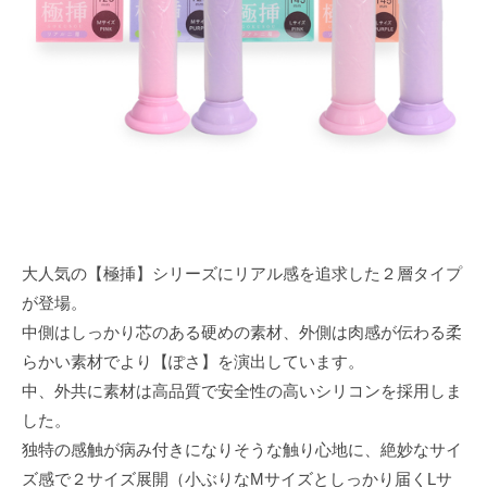
m
e
大人気の【極挿】シリーズにリアル感を追求した２層タイプ
が登場。
中側はしっかり芯のある硬めの素材、外側は肉感が伝わる柔
らかい素材でより【ぽさ】を演出しています。
中、外共に素材は高品質で安全性の高いシリコンを採用しま
した。
独特の感触が病み付きになりそうな触り心地に、絶妙なサイ
ズ感で２サイズ展開（小ぶりなMサイズとしっかり届くLサ