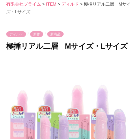
会
有限会社プライム
>
ITEM
>
ディルド
>
極挿リアル二層 Mサイ
気
へ
社
ズ・Lサイズ
持
ス
プ
良
キ
ラ
さ
ッ
イ
/
/
ディルド
新作
新商品
を
プ
ム
極挿リアル二層 Mサイズ・Lサイズ
爆
裂
2
b
に
0
y
楽
2
p
し
5
r
も
年
i
う
5
m
！
月
e
7
-
日
p
r
i