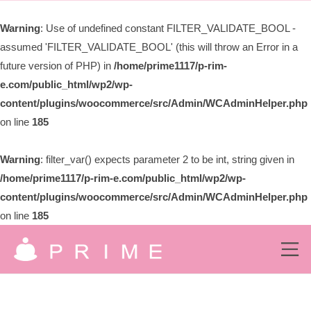
ー
限
Warning
: Use of undefined constant FILTER_VALIDATE_BOOL -
会
assumed 'FILTER_VALIDATE_BOOL' (this will throw an Error in a
社
プ
future version of PHP) in
/home/prime1117/p-rim-
ラ
e.com/public_html/wp2/wp-
イ
content/plugins/woocommerce/src/Admin/WCAdminHelper.php
ム
on line
185
Warning
: filter_var() expects parameter 2 to be int, string given in
/home/prime1117/p-rim-e.com/public_html/wp2/wp-
content/plugins/woocommerce/src/Admin/WCAdminHelper.php
on line
185
コ
ン
メ
ニ
有
ュ
テ
究
ー
ン
限
極
の
ツ