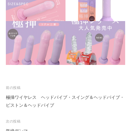
投
前の投稿
稿
極挿ワイヤレス ヘッドバイブ・スイング＆ヘッドバイブ・
ナ
ピストン＆ヘッドバイブ
ビ
ゲ
次の投稿
ー
気絶デンマ