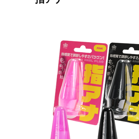
イ
を
プ
ム
爆
2
b
裂
0
y
に
2
p
楽
3
r
し
年
i
も
9
m
う
月
e
1
-
！
9
p
日
r
i
m
e