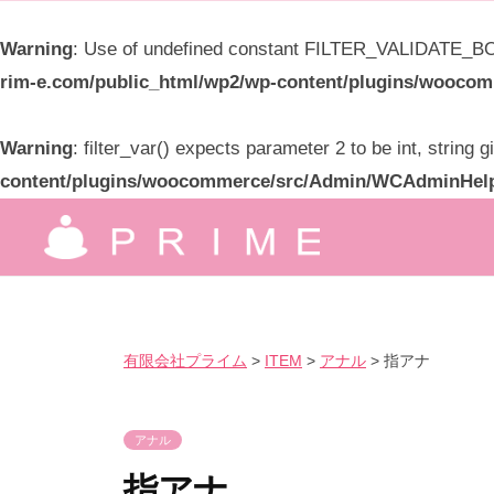
限
Warning
: Use of undefined constant FILTER_VALIDATE_BOO
会
rim-e.com/public_html/wp2/wp-content/plugins/wooc
社
プ
Warning
: filter_var() expects parameter 2 to be int, string 
ラ
content/plugins/woocommerce/src/Admin/WCAdminHel
イ
コ
ム
ン
有
究
テ
極
限
ン
の
ツ
会
有限会社プライム
>
ITEM
>
アナル
>
指アナ
気
へ
社
持
ス
プ
良
アナル
キ
ラ
さ
ッ
指アナ