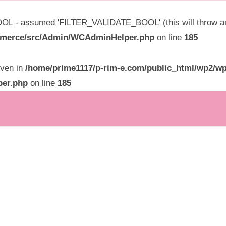
L - assumed 'FILTER_VALIDATE_BOOL' (this will throw an E
ommerce/src/Admin/WCAdminHelper.php
on line
185
given in
/home/prime1117/p-rim-e.com/public_html/wp2/wp
per.php
on line
185