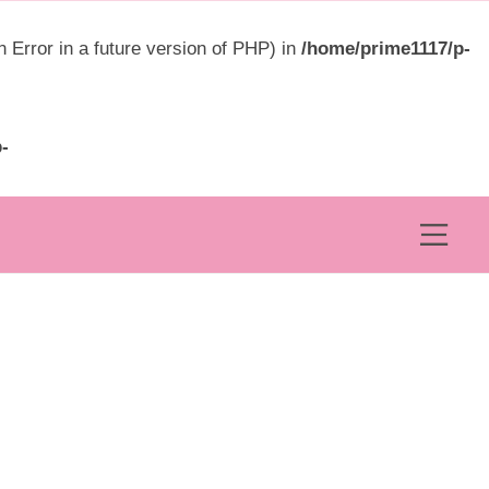
ュ
ー
rror in a future version of PHP) in
/home/prime1117/p-
-
メ
ニ
ュ
ー