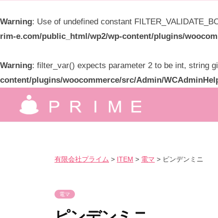
限
Warning
: Use of undefined constant FILTER_VALIDATE_BOO
会
rim-e.com/public_html/wp2/wp-content/plugins/wooc
社
プ
Warning
: filter_var() expects parameter 2 to be int, string 
ラ
content/plugins/woocommerce/src/Admin/WCAdminHel
イ
コ
ム
ン
有
究
テ
極
限
ン
の
ツ
会
有限会社プライム
>
ITEM
>
電マ
>
ピンデンミニ
気
へ
社
持
ス
プ
良
電マ
キ
ラ
さ
ッ
ピンデンミニ