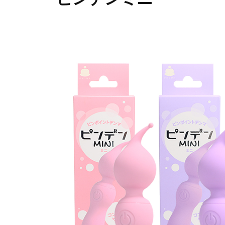
イ
を
プ
ム
爆
2
b
裂
0
y
に
2
p
楽
4
r
し
年
i
も
8
m
う
月
e
1
-
！
9
p
日
r
i
m
e