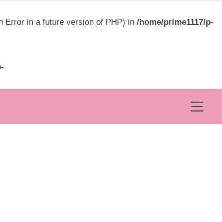
ュ
ー
rror in a future version of PHP) in
/home/prime1117/p-
-
メ
ニ
ュ
ー