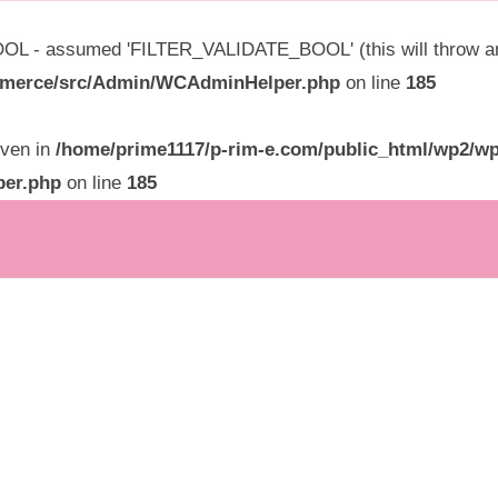
L - assumed 'FILTER_VALIDATE_BOOL' (this will throw an E
ommerce/src/Admin/WCAdminHelper.php
on line
185
given in
/home/prime1117/p-rim-e.com/public_html/wp2/wp
per.php
on line
185