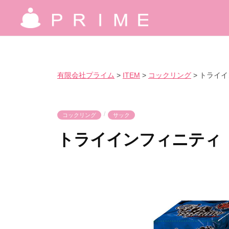
コ
限
ン
会
有
究
テ
社
極
限
ン
プ
の
ツ
会
ラ
有限会社プライム
>
ITEM
>
コックリング
>
トライイ
気
へ
イ
社
持
ス
ム
プ
良
キ
/
コックリング
サック
ラ
さ
ッ
トライインフィニティ
イ
を
プ
ム
爆
2
b
裂
0
y
に
2
p
楽
3
r
し
年
i
も