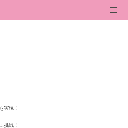
ュ
ー
メ
ニ
ュ
ー
を実現！
に挑戦！