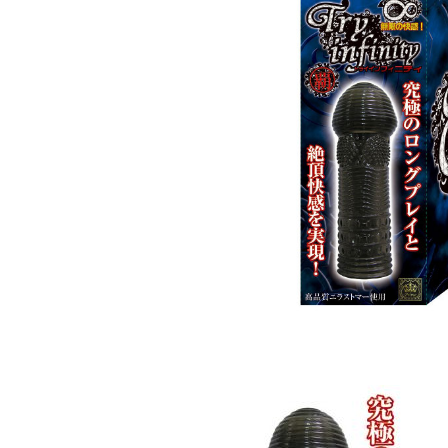
5
m
う
月
e
！
1
-
5
p
日
r
i
m
e