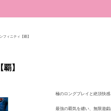
ンフィニティ【覇】
【覇】
極のロングプレイと絶頂快感
最強の覇気を纏い、無限遊戯