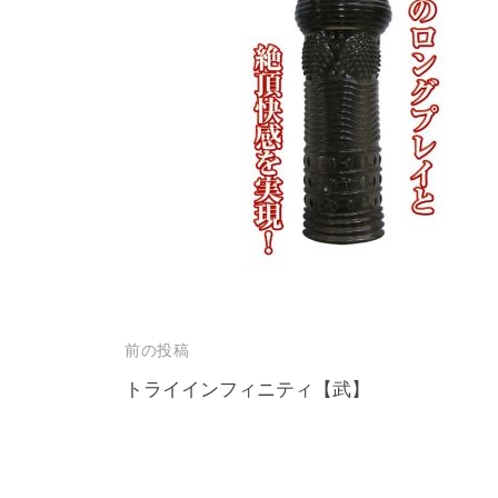
投
前の投稿
稿
トライインフィニティ【武】
ナ
ビ