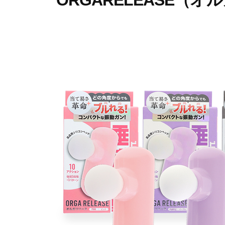
ORGARELEASE（
イ
を
プ
ム
爆
2
b
裂
0
y
に
2
p
楽
5
r
し
年
i
も
1
m
う
1
e
！
月
-
1
p
0
r
日
i
m
e