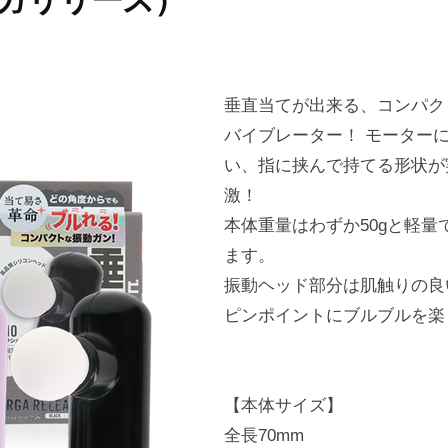
オルガリリース）
垂直当てが出来る、コンパク
バイブレーター！ モーター
い、指に挟んで持てる形状が
激！
本体重量はわずか50gと軽
ます。
振動ヘッド部分は肌触りの良
ピンポイントにブルブルを楽
【本体サイズ】
全長70mm