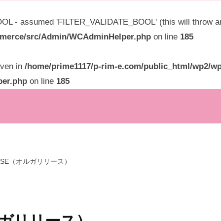
L - assumed 'FILTER_VALIDATE_BOOL' (this will throw an E
ommerce/src/Admin/WCAdminHelper.php
on line
185
given in
/home/prime1117/p-rim-e.com/public_html/wp2/wp
per.php
on line
185
EASE（オルガリリース）