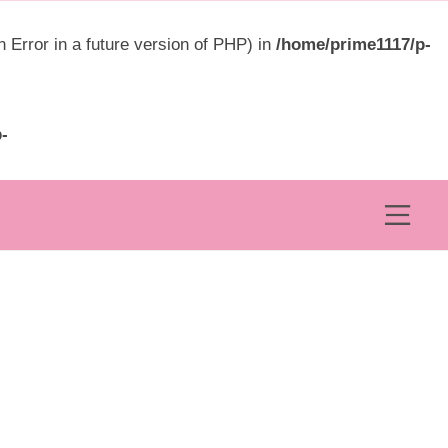
ュ
ー
rror in a future version of PHP) in
/home/prime1117/p-
-
メ
ニ
ュ
ー