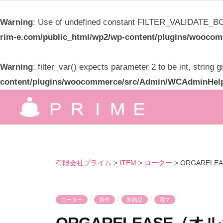
限
Warning
: Use of undefined constant FILTER_VALIDATE_BOO
会
rim-e.com/public_html/wp2/wp-content/plugins/wooc
社
プ
Warning
: filter_var() expects parameter 2 to be int, string 
ラ
content/plugins/woocommerce/src/Admin/WCAdminHel
イ
コ
ム
ン
有
究
テ
極
限
ン
の
ツ
会
有限会社プライム
>
ITEM
>
ローター
>
ORGAREL
気
へ
社
持
ス
プ
良
/
/
/
キ
ローター
新作
新商品
電マ
ラ
さ
ッ