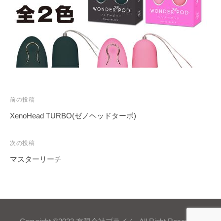
投
前の投稿
稿
XenoHead TURBO(ゼノヘッドターボ)
ナ
ビ
次の投稿
ゲ
マスターリーチ
ー
シ
ョ
ン