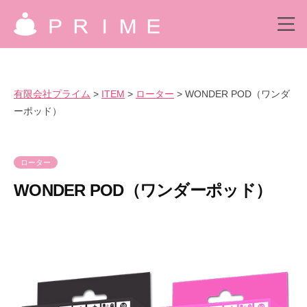
ー
コ
限
ン
メ
会
ニ
有
ュ
テ
社
究
ー
プ
ン
限
極
ラ
の
ツ
会
有限会社プライム
>
ITEM
>
ローター
>
WONDER POD（ワンダ
イ
気
へ
社
ーポッド）
ム
持
ス
プ
良
キ
ラ
さ
ッ
イ
ローター
を
プ
ム
爆
WONDER POD（ワンダーポッド）
裂
に
2
b
0
y
楽
2
p
し
3
r
も
年
i
う
8
m
！