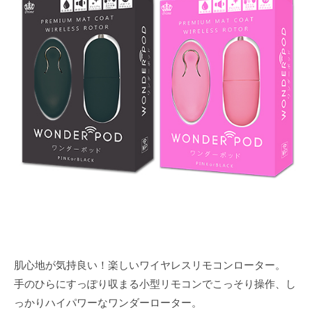
月
e
5
-
日
p
r
i
m
e
肌心地が気持良い！楽しいワイヤレスリモコンローター。
手のひらにすっぽり収まる小型リモコンでこっそり操作、し
っかりハイパワーなワンダーローター。