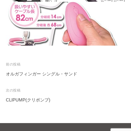
投
前の投稿
稿
オルガフィンガー シングル・サンド
ナ
ビ
次の投稿
ゲ
CLIPUMP(クリポンプ)
ー
シ
ョ
ン