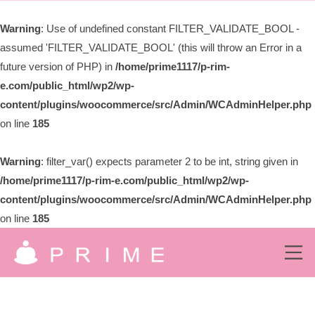
ー
限
Warning
: Use of undefined constant FILTER_VALIDATE_BOOL -
会
assumed 'FILTER_VALIDATE_BOOL' (this will throw an Error in a
社
プ
future version of PHP) in
/home/prime1117/p-rim-
ラ
e.com/public_html/wp2/wp-
イ
content/plugins/woocommerce/src/Admin/WCAdminHelper.php
ム
on line
185
Warning
: filter_var() expects parameter 2 to be int, string given in
/home/prime1117/p-rim-e.com/public_html/wp2/wp-
content/plugins/woocommerce/src/Admin/WCAdminHelper.php
on line
185
コ
ン
メ
ニ
有
ュ
テ
究
ー
ン
限
極
の
ツ