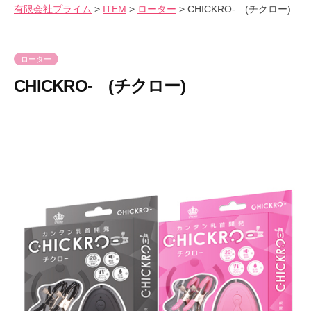
会
有限会社プライム
>
ITEM
>
ローター
>
CHICKRO- (チクロー)
気
へ
社
持
ス
プ
良
キ
ラ
ローター
さ
ッ
イ
CHICKRO- (チクロー)
を
プ
ム
爆
2
b
裂
0
y
に
2
p
楽
3
r
し
年
i
も
8
m
う
月
e
！
1
-
8
p
日
r
i
m