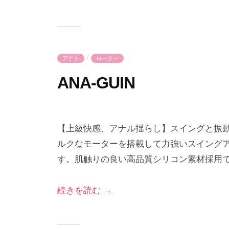
2
-
9
p
日
r
i
/
アナル
ローター
m
e
ANA-GUIN
2
b
0
y
【上級快感、アナル揺らし】 スイングと振
2
p
ルクなモーターを搭載して力強いスイング
4
r
す。肌触りの良い高品質シリコン素材採用
年
i
2
m
続きを読む →
月
e
2
-
6
p