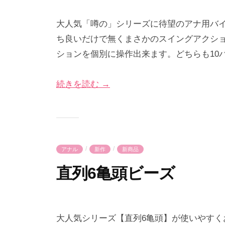
2
b
0
y
大人気「噂の」シリーズに待望のアナ用バイ
2
p
ち良いだけで無くまさかのスイングアクシ
6
r
ションを個別に操作出来ます。どちらも10
年
i
4
m
続きを読む →
月
e
8
-
日
p
r
i
/
/
アナル
新作
新商品
m
e
直列6亀頭ビーズ
2
b
0
y
大人気シリーズ【直列6亀頭】が使いやす