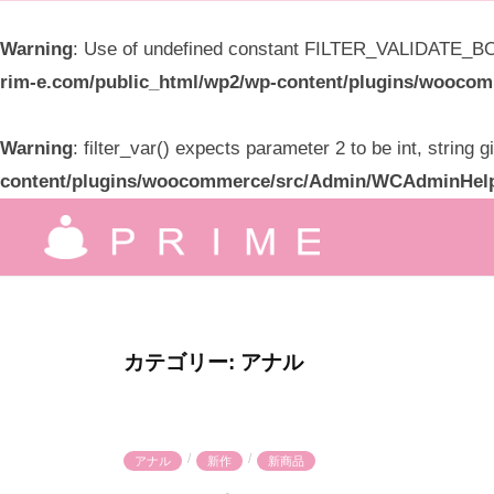
限
Warning
: Use of undefined constant FILTER_VALIDATE_BOO
会
rim-e.com/public_html/wp2/wp-content/plugins/wooc
社
プ
Warning
: filter_var() expects parameter 2 to be int, string 
ラ
content/plugins/woocommerce/src/Admin/WCAdminHel
イ
コ
ム
ン
有
究
テ
極
限
ン
の
ツ
会
カテゴリー:
アナル
気
へ
社
持
ス
プ
良
キ
ラ
/
/
アナル
新作
新商品
さ
ッ