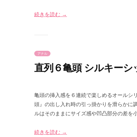
7
m
続きを読む →
月
e
2
-
8
p
日
r
i
アナル
m
e
直列６亀頭 シルキーシ
2
b
0
y
亀頭の挿入感を６連続で楽しめるオールシ
2
p
頭』の出し入れ時の引っ掛かりを滑らかに
4
r
ルはそのままにサイズ感や凹凸部分の差を
年
i
5
m
続きを読む →
月
e