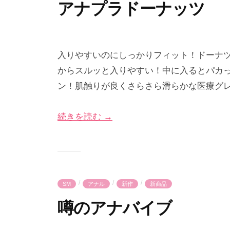
イ
を
アナプラドーナッツ
プ
ム
爆
裂
2
b
に
0
y
入りやすいのにしっかりフィット！ドーナツ
楽
2
p
からスルッと入りやすい！中に入るとパカっ
6
r
し
ン！肌触りが良くさらさら滑らかな医療グ
年
i
も
5
m
う
続きを読む →
月
e
！
1
-
1
p
日
r
i
/
/
/
SM
アナル
新作
新商品
m
e
噂のアナバイブ