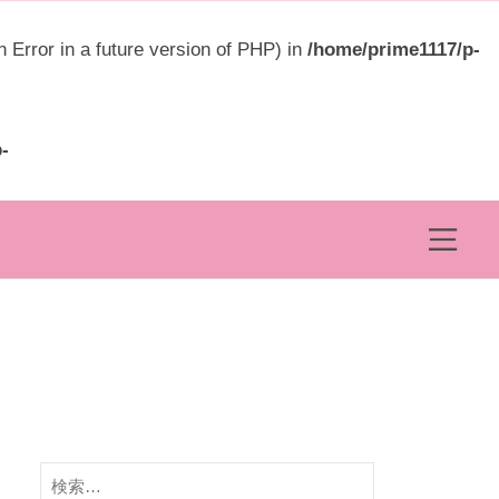
ュ
ー
rror in a future version of PHP) in
/home/prime1117/p-
-
メ
ニ
ュ
ー
検