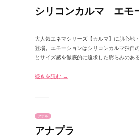
e
シリコンカルマ エモ
2
b
0
y
大人気エネマシリーズ【カルマ】に肌心地
2
p
登場。エモーションはシリコンカルマ独自
4
r
とサイズ感を徹底的に追求した膨らみのあ
年
i
1
m
続きを読む →
月
e
2
-
9
p
日
r
i
アナル
m
e
アナプラ