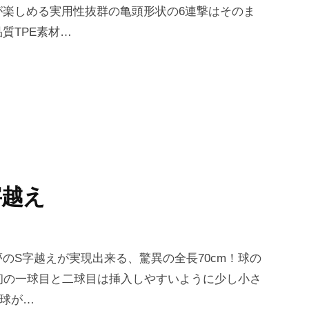
が楽しめる実用性抜群の亀頭形状の6連撃はそのま
質TPE素材…
字越え
のS字越えが実現出来る、驚異の全長70cm！球の
初の一球目と二球目は挿入しやすいように少し小さ
の球が…