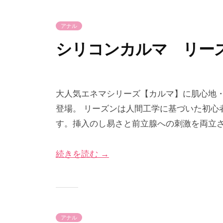
日
r
i
アナル
m
e
シリコンカルマ リー
2
b
0
y
大人気エネマシリーズ【カルマ】に肌心地
2
p
登場。 リーズンは人間工学に基づいた初心
4
r
す。挿入のし易さと前立腺への刺激を両立
年
i
1
m
続きを読む →
月
e
2
-
9
p
日
r
i
アナル
m