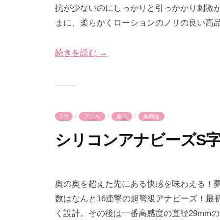
2
p
抗が少ないのにしっかりと引っかかり刺激
5
r
まに、柔らかくローションのノリの良い高品
年
i
1
m
続きを読む →
0
e
月
-
1
p
5
r
日
i
/
/
/
SM
アナル
新作
新商品
m
e
シリコンアナビーズS
2
b
0
y
奥の奥を超えた先にある快感を味わえる！夢
2
p
数はなんと16連撃の超弩級アナビーズ！最
5
r
く設計。その後は一番高感度の直径29mm
年
i