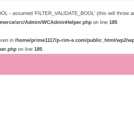
L - assumed 'FILTER_VALIDATE_BOOL' (this will throw an E
ommerce/src/Admin/WCAdminHelper.php
on line
185
given in
/home/prime1117/p-rim-e.com/public_html/wp2/wp
per.php
on line
185