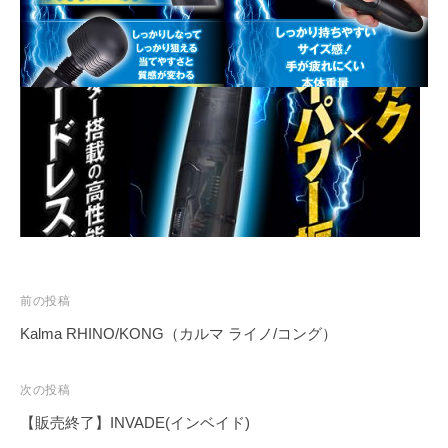
投
前の投稿
稿
Kalma RHINO/KONG（カルマ ライノ/コング）
ナ
ビ
次の投稿
ゲ
【販売終了】INVADE(インベイド)
ー