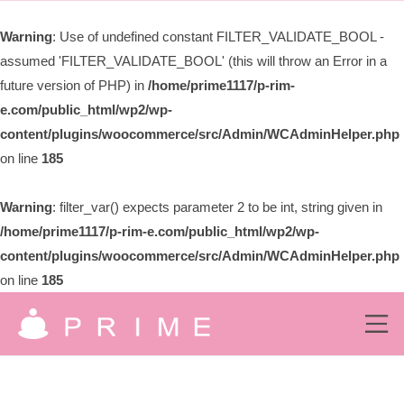
ー
限
Warning
: Use of undefined constant FILTER_VALIDATE_BOOL -
会
assumed 'FILTER_VALIDATE_BOOL' (this will throw an Error in a
社
プ
future version of PHP) in
/home/prime1117/p-rim-
ラ
e.com/public_html/wp2/wp-
イ
content/plugins/woocommerce/src/Admin/WCAdminHelper.php
ム
on line
185
Warning
: filter_var() expects parameter 2 to be int, string given in
/home/prime1117/p-rim-e.com/public_html/wp2/wp-
content/plugins/woocommerce/src/Admin/WCAdminHelper.php
on line
185
コ
ン
メ
ニ
有
ュ
テ
究
ー
ン
限
極
の
ツ