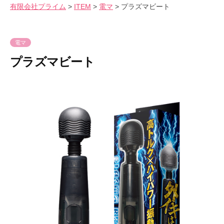
会
有限会社プライム
>
ITEM
>
電マ
>
プラズマビート
気
へ
社
持
ス
プ
良
キ
ラ
電マ
さ
ッ
イ
プラズマビート
を
プ
ム
爆
2
b
裂
0
y
に
2
p
楽
3
r
し
年
i
も
8
m
う
月
e
！
1
-
3
p
日
r
i
m