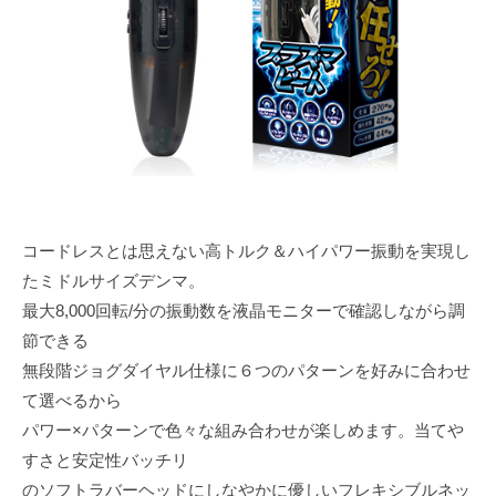
e
コードレスとは思えない高トルク＆ハイパワー振動を実現し
たミドルサイズデンマ。
最大8,000回転/分の振動数を液晶モニターで確認しながら調
節できる
無段階ジョグダイヤル仕様に６つのパターンを好みに合わせ
て選べるから
パワー×パターンで色々な組み合わせが楽しめます。当てや
すさと安定性バッチリ
のソフトラバーヘッドにしなやかに優しいフレキシブルネッ